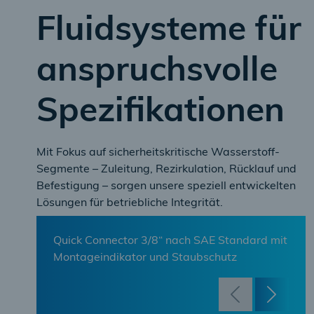
Fluidsysteme für
anspruchsvolle
Spezifikationen
Mit Fokus auf sicherheitskritische Wasserstoff-
Segmente – Zuleitung, Rezirkulation, Rücklauf und
Befestigung – sorgen unsere speziell entwickelten
Lösungen für betriebliche Integrität.
Quick Connector 3/8“ nach SAE Standard mit
Mehrschichtrohr mit innenliegender
Montageindikator und Staubschutz
Barriereschicht
Gasanwendungs-Anzeiger