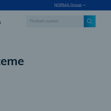
NORMA Group
s
teme