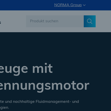
NORMA Group
s
euge mit
ennungsmotor
iente und nachhaltige Fluidmanagement- und
gien.