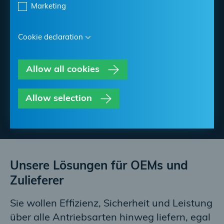
Fluidmanagement-
Marketing
lösungen für OEMs und
Cookie declaration
Zulieferer
Allow all cookies
Wir statten Ihre Fahrzeuge, ob elektrisch,
wasserstoffbetrieben oder mit Verbrennungsmotor,
mit effizienten, sicheren und zukunftsfähigen
Allow selection
Systemtechnologien aus.
Unsere Lösungen für OEMs und
Zulieferer
Sie wollen Effizienz, Sicherheit und Leistung
über alle Antriebsarten hinweg liefern, egal