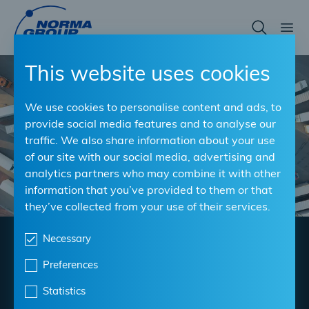
Skip
to
main
content
This website uses cookies
We use cookies to personalise content and ads, to
provide social media features and to analyse our
traffic. We also share information about your use
of our site with our social media, advertising and
analytics partners who may combine it with other
information that you’ve provided to them or that
they’ve collected from your use of their services.
Necessary
Nutzfahrzeuge
Preferences
Diesel, batterieelektrisch oder Wasserstoff? Wir helfen
Statistics
Ihnen, die Komplexität moderner